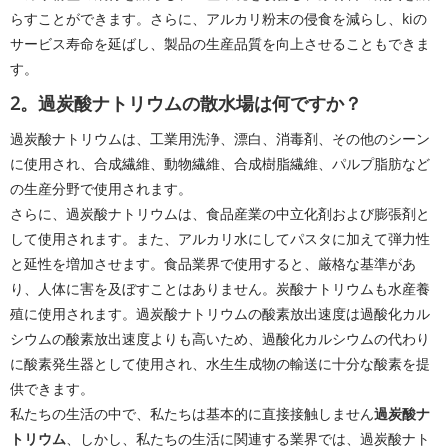
らすことができます。さらに、アルカリ粉末の侵食を減らし、kiの
サービス寿命を延ばし、製品の生産品質を向上させることもできま
す。
2。過炭酸ナトリウムの散水場は何ですか？
過炭酸ナトリウムは、工業用洗浄、漂白、消毒剤、その他のシーン
に使用され、合成繊維、動物繊維、合成樹脂繊維、パルプ脂肪など
の生産分野で使用されます。
さらに、過炭酸ナトリウムは、食品産業の中立化剤および膨張剤と
して使用されます。また、アルカリ水にしてパスタに加えて弾力性
と延性を増加させます。食品業界で使用すると、厳格な基準があ
り、人体に害を及ぼすことはありません。炭酸ナトリウムも水産養
殖に使用されます。過炭酸ナトリウムの酸素放出速度は過酸化カル
シウムの酸素放出速度よりも高いため、過酸化カルシウムの代わり
に酸素発生器として使用され、水生生成物の輸送に十分な酸素を提
供できます。
私たちの生活の中で、私たちは基本的に直接接触しません
過炭酸ナ
トリウム
、しかし、私たちの生活に関連する業界では、過炭酸ナト