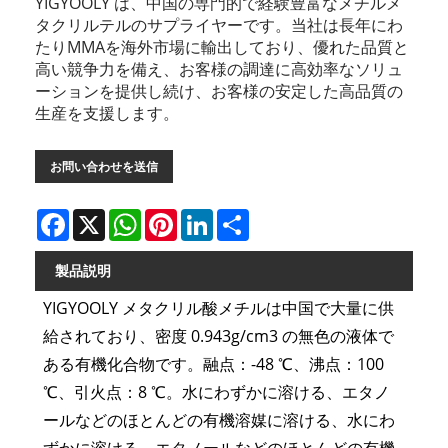
YIGYOOLY は、中国の専門的で経験豊富なメチルメ
タクリルテルのサプライヤーです。当社は長年にわ
たりMMAを海外市場に輸出しており、優れた品質と
高い競争力を備え、お客様の調達に高効率なソリュ
ーションを提供し続け、お客様の安定した高品質の
生産を支援します。
お問い合わせを送信
Facebook
X
WhatsApp
Pinterest
LinkedIn
Share
製品説明
YIGYOOLY メタクリル酸メチルは中国で大量に供
給されており、密度 0.943g/cm3 の無色の液体で
ある有機化合物です。融点：-48 ℃、沸点：100
℃、引火点：8 ℃。水にわずかに溶ける、エタノ
ールなどのほとんどの有機溶媒に溶ける、水にわ