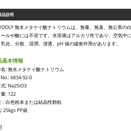
製品説明
IGYOOLY 無水メタケイ酸ナトリウムは、無毒、無臭、無公害
コールや酸には不溶です。水溶液はアルカリ性であり、空気中
、乳化、分散、湿潤、浸透、pH 値の緩衝作用があります。
品基本情報
学名: 無水メタケイ酸ナトリウム
 No.: 6834-92-0
式: Na2SiO3
量: 122
観：白色粉末または結晶性顆粒
 25kgs PP袋
用