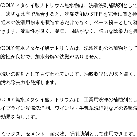
GYOOLY メタケイ酸ナトリウム無水物は、洗濯洗剤補助剤とし
し、適切な比率で混合すると、洗濯洗剤の STPP を完全に置
り通常の洗濯用粉末を製造するだけでなく、ベース粉末として
できます。流動性が良く、凝集、固結がなく、強力な除染力を
IGYOOLY 無水メタケイ酸ナトリウムは、洗濯洗剤の添加物と
相溶性が良好で、加水分解や沈殿がありません。
器洗いの助剤としても使われています。油吸収率は70％と高く
油汚れ除去力を発揮します。
IGYOOLY 無水メタケイ酸ナトリウムは、工業用洗浄の補助剤
パイプライン浚渫洗浄剤、ワイン瓶・牛乳瓶洗浄剤などの各種
錆効果を有します。
ラミックス、セメント、耐火物、研削助剤として使用できます