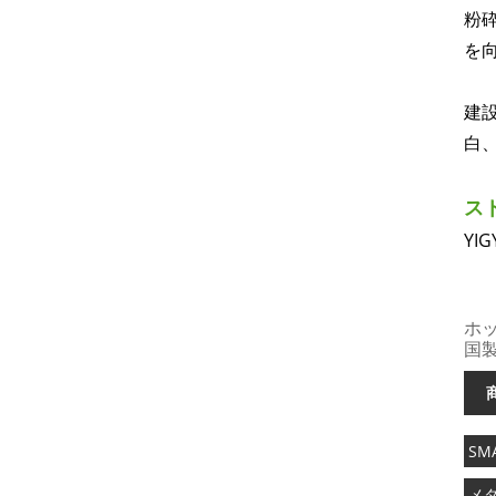
粉
を
建
白
ス
Y
ホ
国
SM
メ