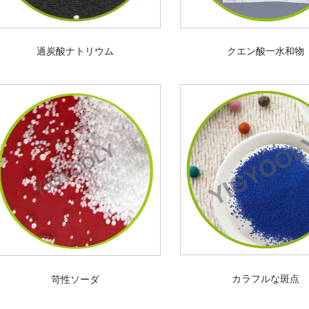
過炭酸ナトリウム
クエン酸一水和物
カラフルな斑点
苛性ソーダ