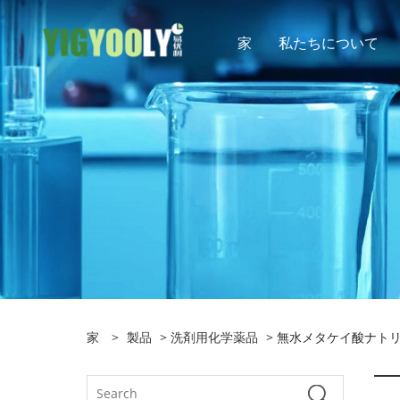
家
私たちについて
家
>
製品
>
洗剤用化学薬品
> 無水メタケイ酸ナト