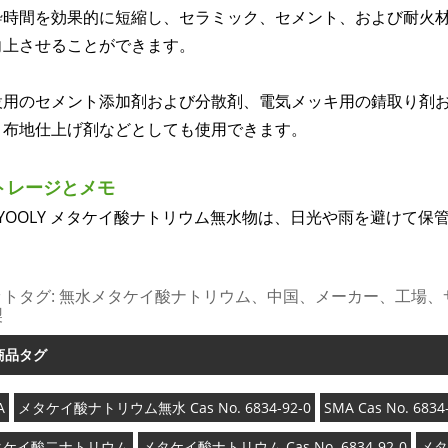
砕時間を効果的に短縮し、セラミック、セメント、および耐火
向上させることができます。
設用のセメント添加剤および分散剤、電気メッキ用の錆取り剤お
、布地仕上げ剤などとしても使用できます。
トレージとメモ
IGYOOLY メタケイ酸ナトリウム無水物は、日光や雨を避けて
ットタグ: 無水メタケイ酸ナトリウム、中国、メーカー、工場
製
商品タグ
A
メタケイ酸ナトリウム無水 Cas No. 6834-92-0
SMA Cas No. 6834
タケイ酸二ナトリウム
メタケイ酸ナトリウム Cas No. 6834-92-0
メタ