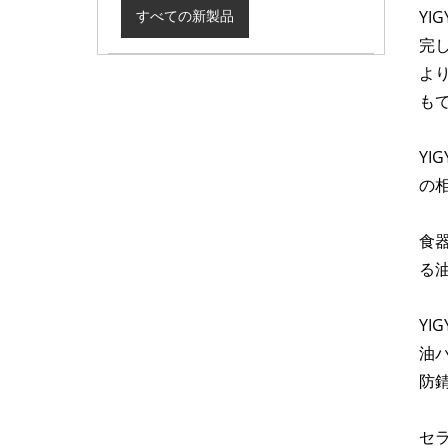
YI
すべての新製品
完
よ
も
Y
の
食
る
Y
油
防
セ