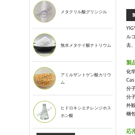
メタクリル酸グリシジル
Y
ル
去
無水メタケイ酸ナトリウム
製
化
アミルザントゲン酸カリウ
Cas
ム
分子
分子
外
ヒドロキシエチレンジホス
梱包:
ホン酸
応